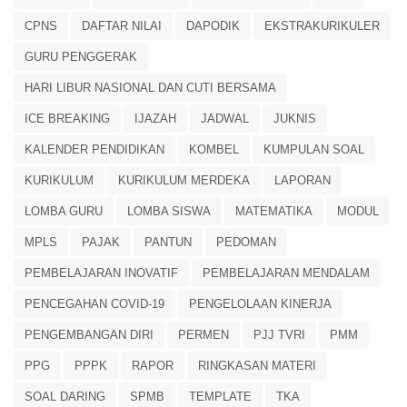
CPNS
DAFTAR NILAI
DAPODIK
EKSTRAKURIKULER
GURU PENGGERAK
HARI LIBUR NASIONAL DAN CUTI BERSAMA
ICE BREAKING
IJAZAH
JADWAL
JUKNIS
KALENDER PENDIDIKAN
KOMBEL
KUMPULAN SOAL
KURIKULUM
KURIKULUM MERDEKA
LAPORAN
LOMBA GURU
LOMBA SISWA
MATEMATIKA
MODUL
MPLS
PAJAK
PANTUN
PEDOMAN
PEMBELAJARAN INOVATIF
PEMBELAJARAN MENDALAM
PENCEGAHAN COVID-19
PENGELOLAAN KINERJA
PENGEMBANGAN DIRI
PERMEN
PJJ TVRI
PMM
PPG
PPPK
RAPOR
RINGKASAN MATERI
SOAL DARING
SPMB
TEMPLATE
TKA