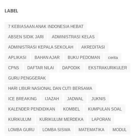
LABEL
7 KEBIASAAN ANAK INDONESIA HEBAT
ABSEN SIDIK JARI
ADMINISTRASI KELAS
ADMINISTRASI KEPALA SEKOLAH
AKREDITASI
APLIKASI
BAHAN AJAR
BUKU PEDOMAN
cerita
CPNS
DAFTAR NILAI
DAPODIK
EKSTRAKURIKULER
GURU PENGGERAK
HARI LIBUR NASIONAL DAN CUTI BERSAMA
ICE BREAKING
IJAZAH
JADWAL
JUKNIS
KALENDER PENDIDIKAN
KOMBEL
KUMPULAN SOAL
KURIKULUM
KURIKULUM MERDEKA
LAPORAN
LOMBA GURU
LOMBA SISWA
MATEMATIKA
MODUL