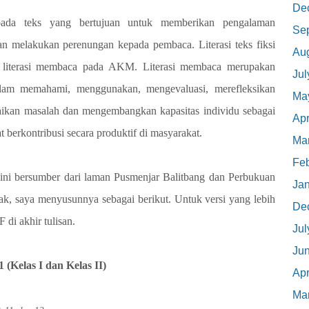
De
i pada teks yang bertujuan untuk memberikan pengalaman
Se
an melakukan perenungan kepada pembaca. Literasi teks fiksi
Au
r literasi membaca pada AKM. Literasi membaca merupakan
Jul
lam memahami, menggunakan, mengevaluasi, merefleksikan
Ma
esaikan masalah dan mengembangkan kapasitas individu sebagai
Apr
 berkontribusi secara produktif di masyarakat.
Ma
Feb
ini bersumber dari laman Pusmenjar Balitbang dan Perbukuan
Ja
ak, saya menyusunnya sebagai berikut. Untuk versi yang lebih
De
 di akhir tulisan.
Jul
Ju
 (Kelas I dan Kelas II)
Apr
Ma