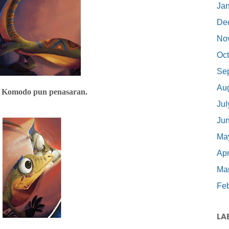
Ja
De
No
Oct
Se
Au
i Komodo pun penasaran.
Jul
Ju
Ma
Apr
Ma
Feb
LA