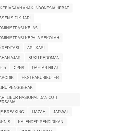
 KEBIASAAN ANAK INDONESIA HEBAT
BSEN SIDIK JARI
DMINISTRASI KELAS
DMINISTRASI KEPALA SEKOLAH
KREDITASI
APLIKASI
AHAN AJAR
BUKU PEDOMAN
rita
CPNS
DAFTAR NILAI
APODIK
EKSTRAKURIKULER
URU PENGGERAK
ARI LIBUR NASIONAL DAN CUTI
ERSAMA
CE BREAKING
IJAZAH
JADWAL
UKNIS
KALENDER PENDIDIKAN