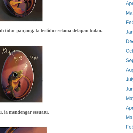
Apr
Ma
Feb
h tidur panjang. Ia tertidur selama delapan bulan.
Ja
De
Oct
Se
Au
Jul
Ju
Ma
Apr
u, ia mendengar sesuatu.
Ma
Feb