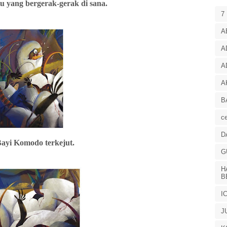
tu yang bergerak-gerak di sana.
7
A
A
A
A
B
ce
D
Bayi Komodo terkejut.
G
H
B
I
J