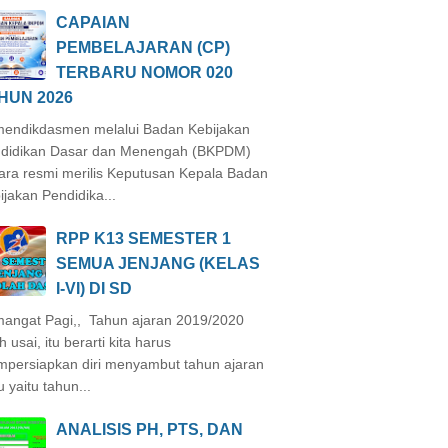
CAPAIAN
PEMBELAJARAN (CP)
TERBARU NOMOR 020
HUN 2026
endikdasmen melalui Badan Kebijakan
didikan Dasar dan Menengah (BKPDM)
ara resmi merilis Keputusan Kepala Badan
ijakan Pendidika...
RPP K13 SEMESTER 1
SEMUA JENJANG (KELAS
I-VI) DI SD
angat Pagi,, Tahun ajaran 2019/2020
h usai, itu berarti kita harus
persiapkan diri menyambut tahun ajaran
u yaitu tahun...
ANALISIS PH, PTS, DAN