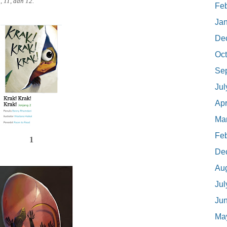
 11, dan 12.
Feb
Ja
De
Oct
Se
Jul
Apr
Ma
Feb
1
De
Au
Jul
Ju
Ma