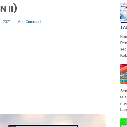
N II)
, 2021
Add Comment
TA
Kem
Pen
sec
Keb
Sem
tela
mem
bar