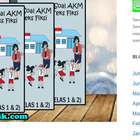
Sem
Sem
usa
samp
BL
Jul
Ju
Ma
Apr
Ma
Feb
Ja