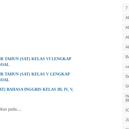
7
A
A
A
A
B
R TAHUN (SAT) KELAS VI LENGKAP
SOAL
ce
R TAHUN (SAT) KELAS V LENGKAP
D
SOAL
G
) BAHASA INGGRIS KELAS III, IV, V,
H
B
okus pada....
I
J