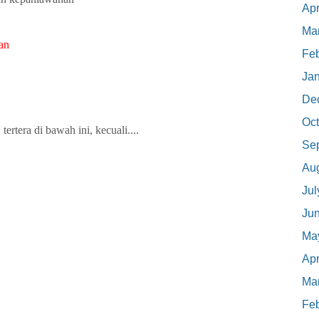
Apr
Ma
an
Feb
Ja
De
Oct
ertera di bawah ini, kecuali....
Se
Au
Jul
Ju
Ma
Apr
Ma
Feb