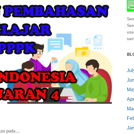
Sem
Sem
usa
samp
BL
Jul
Ju
Ma
Apr
Ma
Feb
Ja
kus pada....