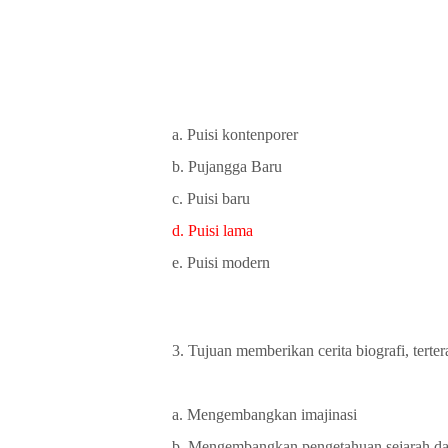
a. Puisi kontenporer
b. Pujangga Baru
c. Puisi baru
d. Puisi lama
e. Puisi modern
3. Tujuan memberikan cerita biografi, tertera
a. Mengembangkan imajinasi
b. Mengembangkan pengetahuan sejarah d