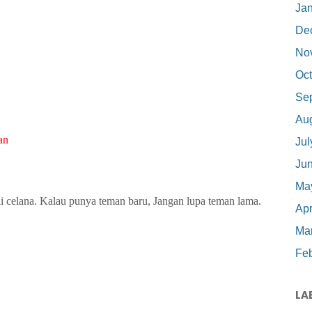
Ja
De
No
Oct
Se
Au
an
Jul
Ju
Ma
eli celana. Kalau punya teman baru, Jangan lupa teman lama.
Apr
Ma
Feb
LA