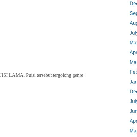
De
Se
Au
Jul
Ma
Apr
Ma
Feb
LAMA. Puisi tersebut tergolong genre :
Ja
De
Jul
Ju
Apr
Ma