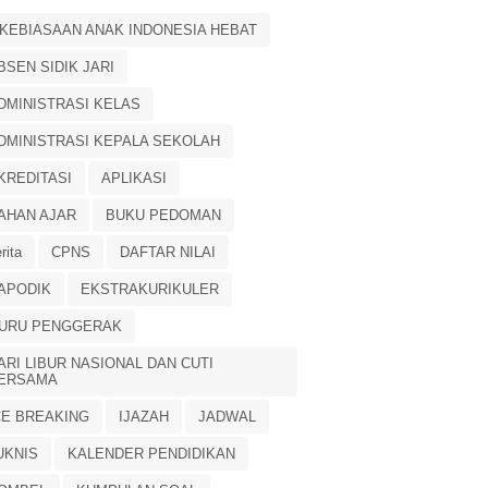
 KEBIASAAN ANAK INDONESIA HEBAT
BSEN SIDIK JARI
DMINISTRASI KELAS
DMINISTRASI KEPALA SEKOLAH
KREDITASI
APLIKASI
AHAN AJAR
BUKU PEDOMAN
rita
CPNS
DAFTAR NILAI
APODIK
EKSTRAKURIKULER
URU PENGGERAK
ARI LIBUR NASIONAL DAN CUTI
ERSAMA
CE BREAKING
IJAZAH
JADWAL
UKNIS
KALENDER PENDIDIKAN