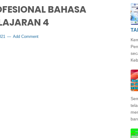
OFESIONAL BAHASA
LAJARAN 4
TA
2021
Add Comment
Kem
Pen
sec
Keb
Sem
tela
mem
bar