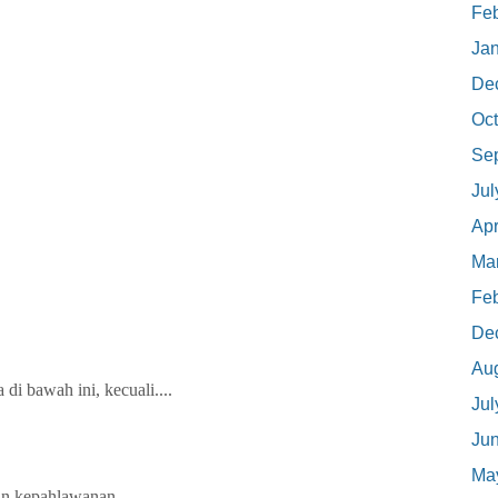
Feb
Ja
De
Oct
Se
Jul
Apr
Ma
Feb
De
Au
 di bawah ini, kecuali....
Jul
Ju
Ma
an kepahlawanan