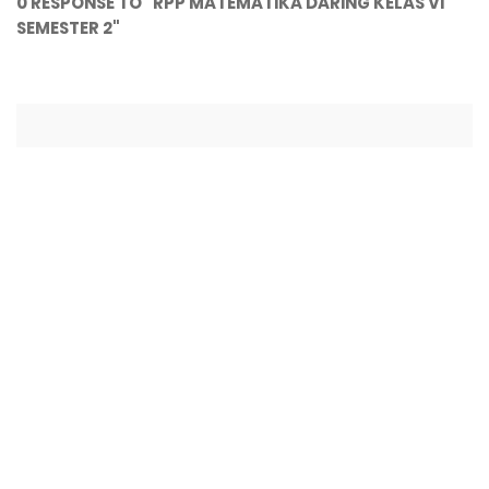
0 RESPONSE TO "RPP MATEMATIKA DARING KELAS VI
SEMESTER 2"