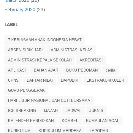
March 2020
(22)
February 2020
(23)
LABEL
7 KEBIASAAN ANAK INDONESIA HEBAT
ABSEN SIDIK JARI
ADMINISTRASI KELAS
ADMINISTRASI KEPALA SEKOLAH
AKREDITASI
APLIKASI
BAHAN AJAR
BUKU PEDOMAN
cerita
CPNS
DAFTAR NILAI
DAPODIK
EKSTRAKURIKULER
GURU PENGGERAK
HARI LIBUR NASIONAL DAN CUTI BERSAMA
ICE BREAKING
IJAZAH
JADWAL
JUKNIS
KALENDER PENDIDIKAN
KOMBEL
KUMPULAN SOAL
KURIKULUM
KURIKULUM MERDEKA
LAPORAN