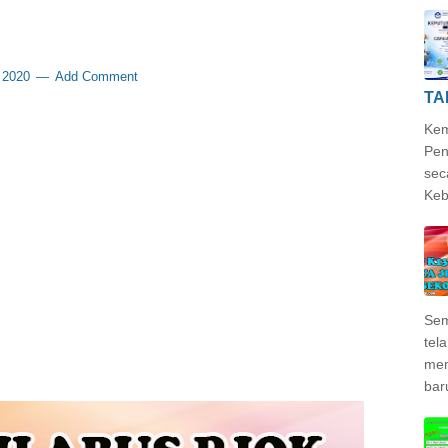
, 2020
Add Comment
TA
Kem
Pen
sec
Keb
Sem
tela
mem
bar