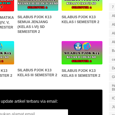
7
A
SILABUS PJOK K13
SILABUS PJOK K13
EMATIKA
SEMUA JENJANG
KELAS I SEMESTER 2
IV, V,
A
(KELAS I-VI) SD
EMESTER
SEMESTER 2
A
A
B
ce
D
 K13
SILABUS PJOK K13
SILABUS PJOK K13
STER 2
KELAS III SEMESTER 2
KELAS II SEMESTER 2
G
H
B
I
pdate artikel terbaru via email:
J