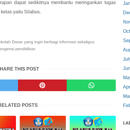
arapan dapat sedikitnya membantu meringankan tugas
Ja
kelas yaitu Silabus.
De
No
Oct
Se
olah Dasar yang ingin berbagi informasi sekaligus
engenai pendidikan
Au
Jul
Ju
HARE THIS POST
Ma
Apr
Ma
RELATED POSTS
Feb
LA