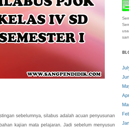
Sem
Sem
usa
samp
BL
Jul
Ju
Ma
Apr
Ma
Feb
ostingan sebelumnya, silabus
adalah
acuan penyusunan
Ja
 bahan kajian mata pelajaran. Jadi sebelum menyusun