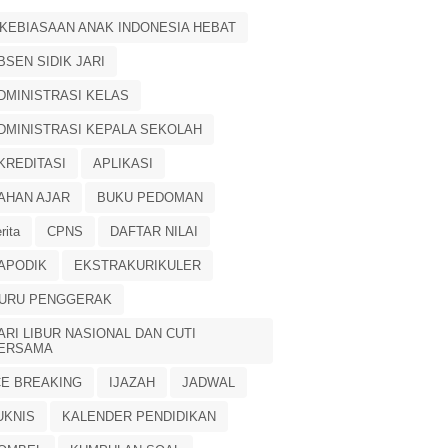
 KEBIASAAN ANAK INDONESIA HEBAT
BSEN SIDIK JARI
DMINISTRASI KELAS
DMINISTRASI KEPALA SEKOLAH
KREDITASI
APLIKASI
AHAN AJAR
BUKU PEDOMAN
rita
CPNS
DAFTAR NILAI
APODIK
EKSTRAKURIKULER
URU PENGGERAK
ARI LIBUR NASIONAL DAN CUTI
ERSAMA
CE BREAKING
IJAZAH
JADWAL
UKNIS
KALENDER PENDIDIKAN