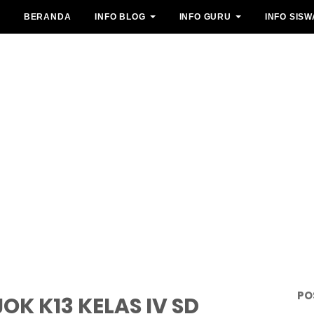
BERANDA
INFO BLOG
INFO GURU
INFO SISW
PO
OK K13 KELAS IV SD