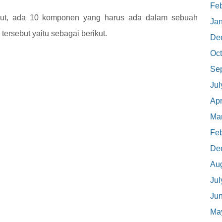
Feb
but, ada 10 komponen yang harus ada dalam sebuah
Ja
rsebut yaitu sebagai berikut.
De
Oct
Se
Jul
Apr
Ma
Feb
De
Au
Jul
Ju
Ma