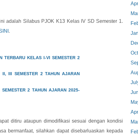
Apr
Ma
 ini adalah Silabus PJOK K13 Kelas IV SD Semester 1.
Feb
SINI
.
Ja
De
Oct
 TERBARU KELAS I-VI SEMESTER 2
Se
Au
II, III SEMESTER 2 TAHUN AJARAN
Jul
 SEMESTER 2 TAHUN AJARAN 2025-
Ju
Ma
Apr
pat ditiru ataupun dimodifikasi sesuai dengan kondisi
Ma
rasa bermanfaat, silahkan dapat disebarluaskan kepada
Feb