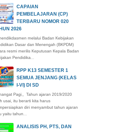
CAPAIAN
PEMBELAJARAN (CP)
TERBARU NOMOR 020
HUN 2026
endikdasmen melalui Badan Kebijakan
didikan Dasar dan Menengah (BKPDM)
ara resmi merilis Keputusan Kepala Badan
ijakan Pendidika...
RPP K13 SEMESTER 1
SEMUA JENJANG (KELAS
I-VI) DI SD
angat Pagi,, Tahun ajaran 2019/2020
h usai, itu berarti kita harus
persiapkan diri menyambut tahun ajaran
u yaitu tahun...
ANALISIS PH, PTS, DAN