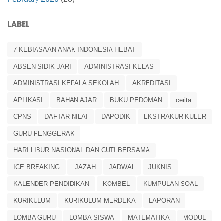
LABEL
7 KEBIASAAN ANAK INDONESIA HEBAT
ABSEN SIDIK JARI
ADMINISTRASI KELAS
ADMINISTRASI KEPALA SEKOLAH
AKREDITASI
APLIKASI
BAHAN AJAR
BUKU PEDOMAN
cerita
CPNS
DAFTAR NILAI
DAPODIK
EKSTRAKURIKULER
GURU PENGGERAK
HARI LIBUR NASIONAL DAN CUTI BERSAMA
ICE BREAKING
IJAZAH
JADWAL
JUKNIS
KALENDER PENDIDIKAN
KOMBEL
KUMPULAN SOAL
KURIKULUM
KURIKULUM MERDEKA
LAPORAN
LOMBA GURU
LOMBA SISWA
MATEMATIKA
MODUL