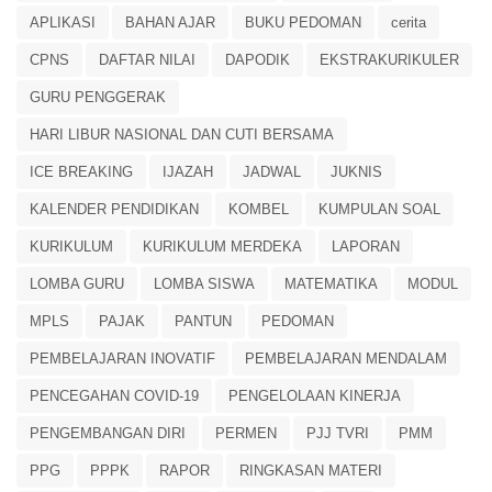
APLIKASI
BAHAN AJAR
BUKU PEDOMAN
cerita
CPNS
DAFTAR NILAI
DAPODIK
EKSTRAKURIKULER
GURU PENGGERAK
HARI LIBUR NASIONAL DAN CUTI BERSAMA
ICE BREAKING
IJAZAH
JADWAL
JUKNIS
KALENDER PENDIDIKAN
KOMBEL
KUMPULAN SOAL
KURIKULUM
KURIKULUM MERDEKA
LAPORAN
LOMBA GURU
LOMBA SISWA
MATEMATIKA
MODUL
MPLS
PAJAK
PANTUN
PEDOMAN
PEMBELAJARAN INOVATIF
PEMBELAJARAN MENDALAM
PENCEGAHAN COVID-19
PENGELOLAAN KINERJA
PENGEMBANGAN DIRI
PERMEN
PJJ TVRI
PMM
PPG
PPPK
RAPOR
RINGKASAN MATERI