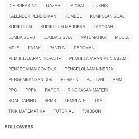
ICE BREAKING
IJAZAH
JADWAL
JUKNIS
KALENDER PENDIDIKAN
KOMBEL
KUMPULAN SOAL
KURIKULUM
KURIKULUM MERDEKA
LAPORAN
LOMBA GURU
LOMBA SISWA
MATEMATIKA
MODUL
MPLS
PAJAK
PANTUN
PEDOMAN
PEMBELAJARAN INOVATIF
PEMBELAJARAN MENDALAM
PENCEGAHAN COVID-19
PENGELOLAAN KINERJA
PENGEMBANGAN DIRI
PERMEN
PJJ TVRI
PMM
PPG
PPPK
RAPOR
RINGKASAN MATERI
SOAL DARING
SPMB
TEMPLATE
TKA
TRIK MATEMATIKA
TUTORIAL
TWIBBON
FOLLOWERS