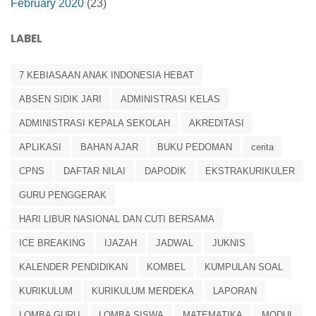
February 2020
(23)
LABEL
7 KEBIASAAN ANAK INDONESIA HEBAT
ABSEN SIDIK JARI
ADMINISTRASI KELAS
ADMINISTRASI KEPALA SEKOLAH
AKREDITASI
APLIKASI
BAHAN AJAR
BUKU PEDOMAN
cerita
CPNS
DAFTAR NILAI
DAPODIK
EKSTRAKURIKULER
GURU PENGGERAK
HARI LIBUR NASIONAL DAN CUTI BERSAMA
ICE BREAKING
IJAZAH
JADWAL
JUKNIS
KALENDER PENDIDIKAN
KOMBEL
KUMPULAN SOAL
KURIKULUM
KURIKULUM MERDEKA
LAPORAN
LOMBA GURU
LOMBA SISWA
MATEMATIKA
MODUL