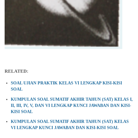
RELATED:
SOAL UJIAN PRAKTIK KELAS VI LENGKAP KISI-KISI
SOAL
KUMPULAN SOAL SUMATIF AKHIR TAHUN (SAT) KELAS I,
II, III, IV, V, DAN VI LENGKAP KUNCI JAWABAN DAN KISI-
KISI SOAL
KUMPULAN SOAL SUMATIF AKHIR TAHUN (SAT) KELAS
VI LENGKAP KUNCI JAWABAN DAN KISI-KISI SOAL