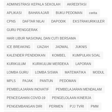
ADMINISTRASI KEPALA SEKOLAH
AKREDITASI
APLIKASI
BAHAN AJAR
BUKU PEDOMAN
cerita
CPNS
DAFTAR NILAI
DAPODIK
EKSTRAKURIKULER
GURU PENGGERAK
HARI LIBUR NASIONAL DAN CUTI BERSAMA
ICE BREAKING
IJAZAH
JADWAL
JUKNIS
KALENDER PENDIDIKAN
KOMBEL
KUMPULAN SOAL
KURIKULUM
KURIKULUM MERDEKA
LAPORAN
LOMBA GURU
LOMBA SISWA
MATEMATIKA
MODUL
MPLS
PAJAK
PANTUN
PEDOMAN
PEMBELAJARAN INOVATIF
PEMBELAJARAN MENDALAM
PENCEGAHAN COVID-19
PENGELOLAAN KINERJA
PENGEMBANGAN DIRI
PERMEN
PJJ TVRI
PMM