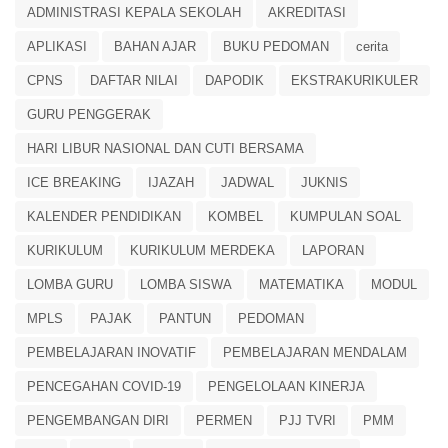
ADMINISTRASI KEPALA SEKOLAH
AKREDITASI
APLIKASI
BAHAN AJAR
BUKU PEDOMAN
cerita
CPNS
DAFTAR NILAI
DAPODIK
EKSTRAKURIKULER
GURU PENGGERAK
HARI LIBUR NASIONAL DAN CUTI BERSAMA
ICE BREAKING
IJAZAH
JADWAL
JUKNIS
KALENDER PENDIDIKAN
KOMBEL
KUMPULAN SOAL
KURIKULUM
KURIKULUM MERDEKA
LAPORAN
LOMBA GURU
LOMBA SISWA
MATEMATIKA
MODUL
MPLS
PAJAK
PANTUN
PEDOMAN
PEMBELAJARAN INOVATIF
PEMBELAJARAN MENDALAM
PENCEGAHAN COVID-19
PENGELOLAAN KINERJA
PENGEMBANGAN DIRI
PERMEN
PJJ TVRI
PMM