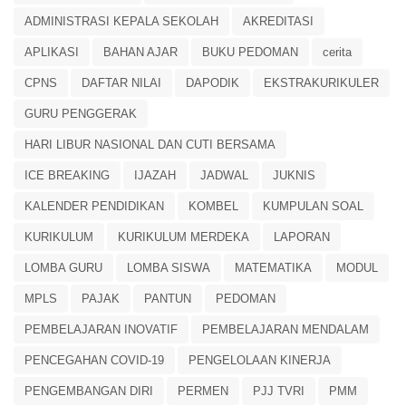
ADMINISTRASI KEPALA SEKOLAH
AKREDITASI
APLIKASI
BAHAN AJAR
BUKU PEDOMAN
cerita
CPNS
DAFTAR NILAI
DAPODIK
EKSTRAKURIKULER
GURU PENGGERAK
HARI LIBUR NASIONAL DAN CUTI BERSAMA
ICE BREAKING
IJAZAH
JADWAL
JUKNIS
KALENDER PENDIDIKAN
KOMBEL
KUMPULAN SOAL
KURIKULUM
KURIKULUM MERDEKA
LAPORAN
LOMBA GURU
LOMBA SISWA
MATEMATIKA
MODUL
MPLS
PAJAK
PANTUN
PEDOMAN
PEMBELAJARAN INOVATIF
PEMBELAJARAN MENDALAM
PENCEGAHAN COVID-19
PENGELOLAAN KINERJA
PENGEMBANGAN DIRI
PERMEN
PJJ TVRI
PMM