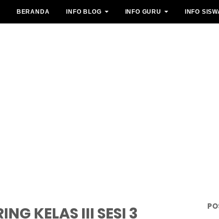
BERANDA
INFO BLOG
INFO GURU
INFO SISW
PO
NG KELAS III SESI 3