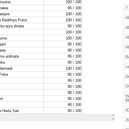
7
A
A
A
A
B
ce
D
G
H
B
I
J