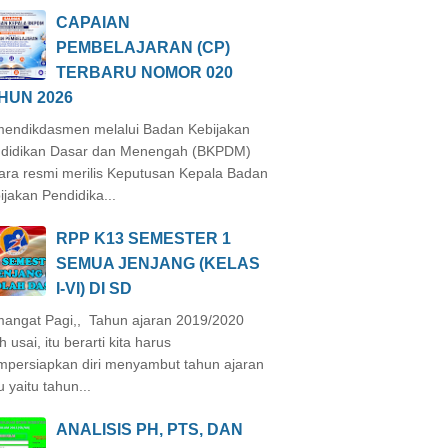
CAPAIAN
PEMBELAJARAN (CP)
TERBARU NOMOR 020
HUN 2026
endikdasmen melalui Badan Kebijakan
didikan Dasar dan Menengah (BKPDM)
ara resmi merilis Keputusan Kepala Badan
ijakan Pendidika...
RPP K13 SEMESTER 1
SEMUA JENJANG (KELAS
I-VI) DI SD
angat Pagi,, Tahun ajaran 2019/2020
h usai, itu berarti kita harus
persiapkan diri menyambut tahun ajaran
u yaitu tahun...
ANALISIS PH, PTS, DAN