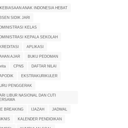
 KEBIASAAN ANAK INDONESIA HEBAT
BSEN SIDIK JARI
DMINISTRASI KELAS
DMINISTRASI KEPALA SEKOLAH
KREDITASI
APLIKASI
AHAN AJAR
BUKU PEDOMAN
rita
CPNS
DAFTAR NILAI
APODIK
EKSTRAKURIKULER
URU PENGGERAK
ARI LIBUR NASIONAL DAN CUTI
ERSAMA
CE BREAKING
IJAZAH
JADWAL
UKNIS
KALENDER PENDIDIKAN