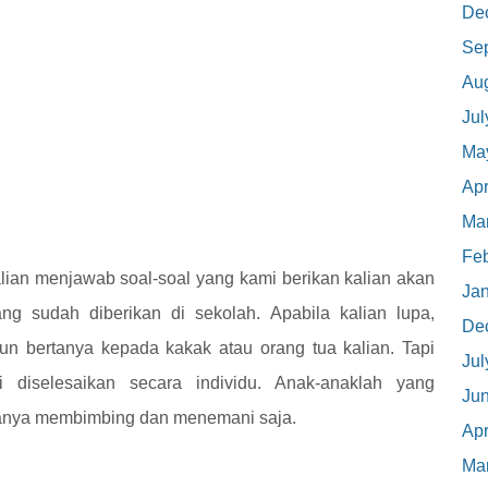
De
Se
Au
Jul
Ma
Apr
Ma
Feb
lian menjawab soal-soal yang kami berikan kalian akan
Ja
ng sudah diberikan di sekolah. Apabila kalian lupa,
De
n bertanya kepada kakak atau orang tua kalian. Tapi
Jul
 diselesaikan secara individu. Anak-anaklah yang
Ju
 hanya membimbing dan menemani saja.
Apr
Ma