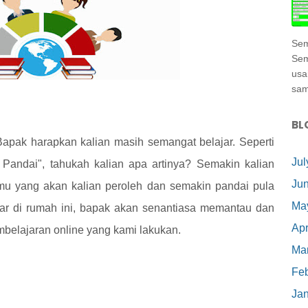
Sem
Sem
usa
samp
BL
Bapak harapkan kalian masih semangat belajar. Seperti
Jul
Pandai", tahukah kalian apa artinya? Semakin kalian
Ju
lmu yang akan kalian peroleh dan semakin pandai pula
Ma
ajar di rumah ini, bapak akan senantiasa memantau dan
Apr
mbelajaran online yang kami lakukan.
Ma
Feb
Ja