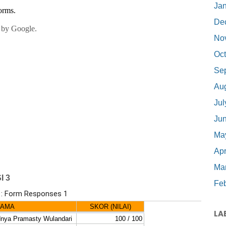
Ja
De
No
Oct
Se
Au
Jul
Ju
Ma
Apr
Ma
I 3
Feb
LA