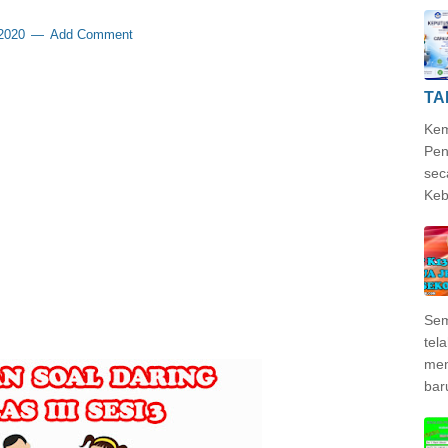
 2020
Add Comment
TA
Kem
Pen
sec
Keb
Sem
tela
mem
bar