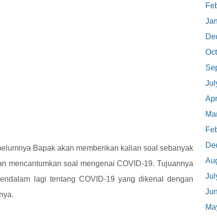
Feb
Ja
De
Oct
Se
Jul
Apr
Ma
Feb
De
sebelumnya Bapak akan memberikan kalian soal sebanyak
Au
 akan mencantumkan soal mengenai COVID-19. Tujuannya
Jul
 mendalam lagi tentang COVID-19 yang dikenal dengan
Ju
hnya.
Ma