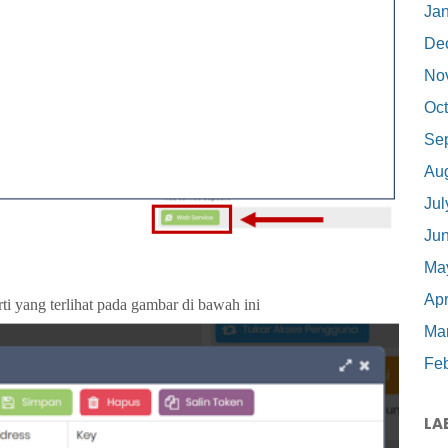
Ja
De
No
Oct
Se
Au
Jul
Ju
Ma
Apr
ti yang terlihat pada gambar di bawah ini
Ma
Feb
LA