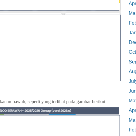
Apr
Ma
Feb
Ja
De
Oct
Se
Au
Jul
Ju
Ma
 kanan bawah, seperti yang terlihat pada gambar berikut
Apr
Ma
Feb