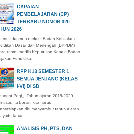
CAPAIAN
PEMBELAJARAN (CP)
TERBARU NOMOR 020
HUN 2026
endikdasmen melalui Badan Kebijakan
didikan Dasar dan Menengah (BKPDM)
ara resmi merilis Keputusan Kepala Badan
ijakan Pendidika...
RPP K13 SEMESTER 1
SEMUA JENJANG (KELAS
I-VI) DI SD
angat Pagi,, Tahun ajaran 2019/2020
h usai, itu berarti kita harus
persiapkan diri menyambut tahun ajaran
u yaitu tahun...
ANALISIS PH, PTS, DAN