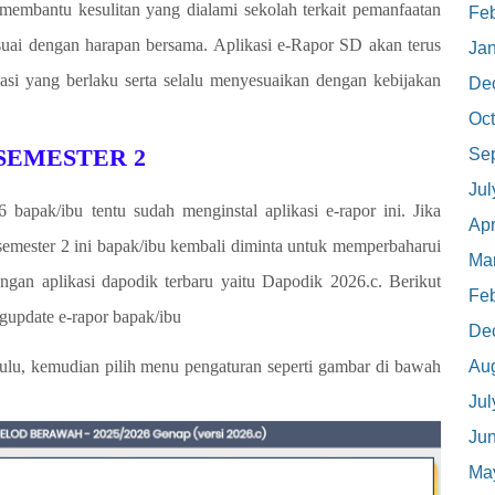
membantu kesulitan yang dialami sekolah terkait pemanfaatan
Feb
sesuai dengan harapan bersama. Aplikasi e-Rapor SD akan terus
Ja
si yang berlaku serta selalu menyesuaikan dengan kebijakan
De
Oct
SEMESTER 2
Se
Jul
apak/ibu tentu sudah menginstal aplikasi e-rapor ini. Jika
Apr
 semester 2 ini bapak/ibu kembali diminta untuk memperbaharui
Ma
engan aplikasi dapodik terbaru yaitu Dapodik 2026.c. Berikut
Feb
gupdate e-rapor bapak/ibu
De
hulu, kemudian pilih menu pengaturan seperti gambar di bawah
Au
Jul
Ju
Ma