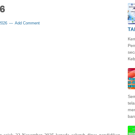
6
 2026
Add Comment
TA
Kem
Pen
sec
Keb
Sem
tela
mem
bar