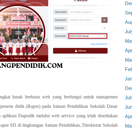
De
Se
Au
Jul
Ma
Apr
Ma
Feb
Ja
De
rangkat lunak berbasis web yang berfungsi untuk manajemen
Jul
 peserta didik (Rapor) pada Satuan Pendidikan Sekolah Dasar
Ju
n aplikasi Dapodik melalui web service yang telah disediakan
Apr
apor SD di lingkungan Satuan Pendidikan, Direktorat Sekolah
Ma