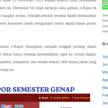
r sejak 23 November 2025 kepada seluruh dinas pendidikan
um itu, Direktorat SD telah menguji coba aplikasi e-Rapor di
Sem
i maupun swasta. Sekolah-sekolah tersebut dipilih berdasarkan
Sem
i serta komitmen untuk mengadopsi sistem digital dalam proses
usa
samp
BL
ntasi e-Rapor diharapkan menjadi tonggak penting dalam
por bukan hanya tentang memindahkan rapor ke format digital,
Jul
untabel, transparan, dan mudah diakses oleh semua pihak yang
Ju
orang tua.
Ma
Apr
Ma
Feb
Ja