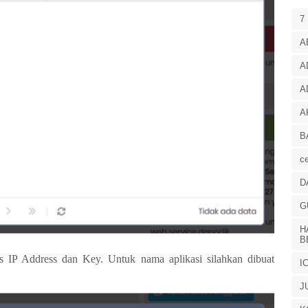
7
A
A
A
A
B
ce
D
G
H
B
s IP Address dan Key. Untuk nama aplikasi silahkan dibuat
I
J