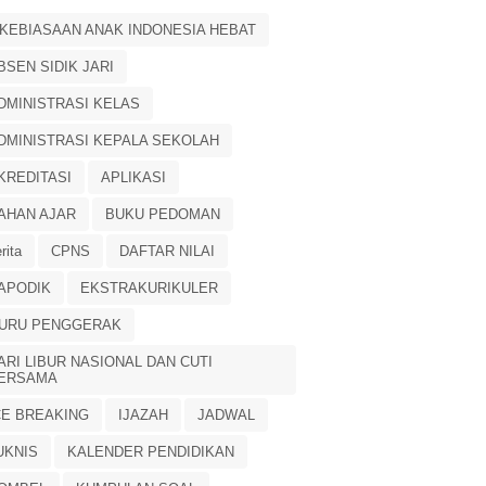
 KEBIASAAN ANAK INDONESIA HEBAT
BSEN SIDIK JARI
DMINISTRASI KELAS
DMINISTRASI KEPALA SEKOLAH
KREDITASI
APLIKASI
AHAN AJAR
BUKU PEDOMAN
rita
CPNS
DAFTAR NILAI
APODIK
EKSTRAKURIKULER
URU PENGGERAK
ARI LIBUR NASIONAL DAN CUTI
ERSAMA
CE BREAKING
IJAZAH
JADWAL
UKNIS
KALENDER PENDIDIKAN