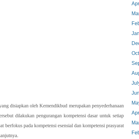
Apr
Ma
Feb
Ja
De
Oct
Se
Au
Jul
Ju
Ma
) yang disiapkan oleh Kemendikbud merupakan penyederhanaan
Apr
tersebut dilakukan pengurangan kompetensi dasar untuk setiap
Ma
at berfokus pada kompetensi esensial dan kompetensi prasyarat
Feb
lanjutnya.