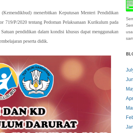
 (Kemendikbud) menerbitkan Keputusan Menteri Pendidikan
Sem
r 719/P/2020 tentang Pedoman Pelaksanaan Kurikulum pada
Sem
 Satuan pendidikan dalam kondisi khusus dapat menggunakan
usa
samp
mbelajaran peserta didik.
BL
Jul
Ju
Ma
Apr
Ma
Feb
Ja