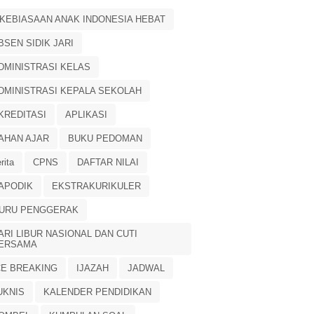
 KEBIASAAN ANAK INDONESIA HEBAT
BSEN SIDIK JARI
DMINISTRASI KELAS
DMINISTRASI KEPALA SEKOLAH
KREDITASI
APLIKASI
AHAN AJAR
BUKU PEDOMAN
rita
CPNS
DAFTAR NILAI
APODIK
EKSTRAKURIKULER
URU PENGGERAK
ARI LIBUR NASIONAL DAN CUTI
ERSAMA
CE BREAKING
IJAZAH
JADWAL
UKNIS
KALENDER PENDIDIKAN