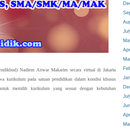
De
Se
Au
Jul
Ma
Apr
Ma
Feb
ndikbud) Nadiem Anwar Makarim secara virtual di Jakarta
Ja
hwa k
urikulum pada satuan pendidikan dalam kondisi khusus
De
h untuk memilih kurikulum yang sesuai dengan kebutuhan
Jul
Ju
Apr
Ma