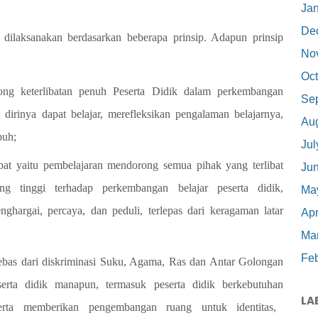
Ja
De
 dilaksanakan berdasarkan beberapa prinsip. Adapun prinsip
No
Oct
ong keterlibatan penuh Peserta Didik dalam perkembangan
Se
 dirinya dapat belajar, merefleksikan pengalaman belajarnya,
Au
buh;
Jul
ibat yaitu pembelajaran
mendorong semua pihak yang terlibat
Ju
g tinggi terhadap perkembangan belajar
peserta didik,
Ma
nghargai,
percaya, dan peduli, terlepas dari keragaman latar
Apr
Ma
Feb
ebas dari diskriminasi Suku,
Agama, Ras dan Antar Golongan
erta didik manapun, termasuk peserta didik berkebutuhan
LA
serta memberikan
pengembangan ruang untuk identitas,