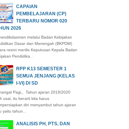
CAPAIAN
PEMBELAJARAN (CP)
TERBARU NOMOR 020
HUN 2026
endikdasmen melalui Badan Kebijakan
didikan Dasar dan Menengah (BKPDM)
ara resmi merilis Keputusan Kepala Badan
ijakan Pendidika...
RPP K13 SEMESTER 1
SEMUA JENJANG (KELAS
I-VI) DI SD
angat Pagi,, Tahun ajaran 2019/2020
h usai, itu berarti kita harus
persiapkan diri menyambut tahun ajaran
u yaitu tahun...
ANALISIS PH, PTS, DAN