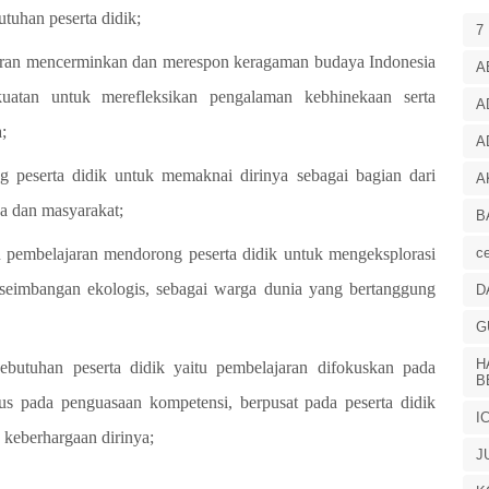
utuhan peserta didik;
7
aran mencerminkan dan
merespon keragaman budaya Indonesia
A
uatan untuk merefleksikan pengalaman
kebhinekaan serta
A
;
A
ng peserta didik untuk
memaknai dirinya sebagai bagian dari
A
a dan masyarakat;
B
ce
tu pembelajaran mendorong
peserta didik untuk mengeksplorasi
seimbangan ekologis, sebagai warga dunia yang
bertanggung
D
G
H
utuhan peserta didik yaitu
pembelajaran difokuskan pada
B
us pada penguasaan kompetensi, berpusat pada peserta
didik
I
 keberhargaan
dirinya;
J