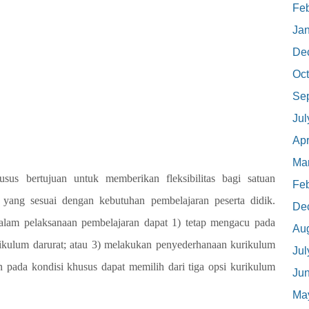
Feb
Ja
De
Oct
Se
Jul
Apr
Ma
sus bertujuan untuk memberikan fleksibilitas bagi satuan
Feb
yang sesuai dengan kebutuhan pembelajaran peserta didik.
De
alam pelaksanaan pembelajaran dapat 1) tetap mengacu pada
Au
kulum darurat; atau 3) melakukan penyederhanaan kurikulum
Jul
n pada kondisi khusus dapat memilih dari tiga opsi kurikulum
Ju
Ma