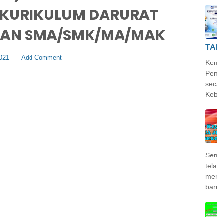
 KURIKULUM DARURAT
 DAN SMA/SMK/MA/MAK
TA
2021
Add Comment
Kem
Pen
sec
Keb
Sem
tela
mem
bar