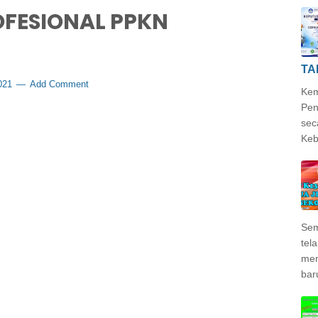
OFESIONAL PPKN
TA
2021
Add Comment
Kem
Pen
sec
Keb
Sem
tela
mem
bar