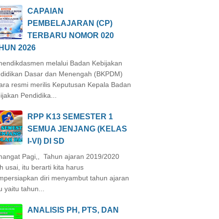
CAPAIAN
PEMBELAJARAN (CP)
TERBARU NOMOR 020
HUN 2026
endikdasmen melalui Badan Kebijakan
didikan Dasar dan Menengah (BKPDM)
ara resmi merilis Keputusan Kepala Badan
ijakan Pendidika...
RPP K13 SEMESTER 1
SEMUA JENJANG (KELAS
I-VI) DI SD
angat Pagi,, Tahun ajaran 2019/2020
h usai, itu berarti kita harus
persiapkan diri menyambut tahun ajaran
u yaitu tahun...
ANALISIS PH, PTS, DAN