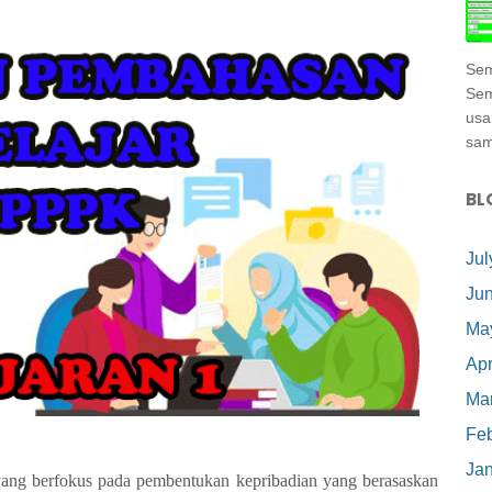
Sem
Sem
usa
samp
BL
Jul
Ju
Ma
Apr
Ma
Feb
Ja
ang berfokus pada pembentukan kepribadian yang berasaskan