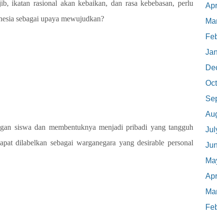
ib, ikatan rasional akan kebaikan, dan rasa kebebasan, perlu
Apr
onesia sebagai upaya mewujudkan?
Ma
Feb
Ja
De
Oct
Se
Au
gan siswa dan membentuknya menjadi pribadi yang tangguh
Jul
pat dilabelkan sebagai warganegara yang desirable personal
Ju
Ma
Apr
Ma
Feb