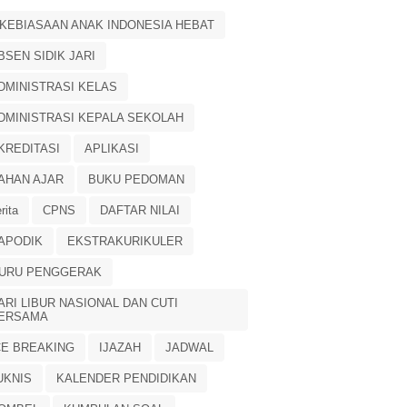
 KEBIASAAN ANAK INDONESIA HEBAT
BSEN SIDIK JARI
DMINISTRASI KELAS
DMINISTRASI KEPALA SEKOLAH
KREDITASI
APLIKASI
AHAN AJAR
BUKU PEDOMAN
rita
CPNS
DAFTAR NILAI
APODIK
EKSTRAKURIKULER
URU PENGGERAK
ARI LIBUR NASIONAL DAN CUTI
ERSAMA
CE BREAKING
IJAZAH
JADWAL
UKNIS
KALENDER PENDIDIKAN