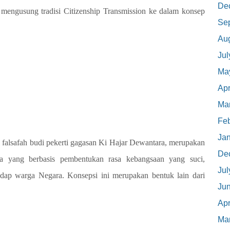
De
n mengusung tradisi Citizenship Transmission ke dalam konsep
Se
Au
Jul
Ma
Apr
Ma
Feb
Ja
 falsafah budi pekerti gagasan Ki Hajar Dewantara, merupakan
De
a yang berbasis pembentukan rasa kebangsaan yang suci,
Jul
hadap warga Negara. Konsepsi ini merupakan bentuk lain dari
Ju
Apr
Ma