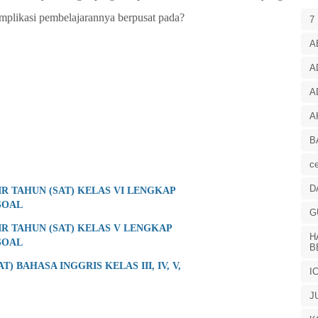
plikasi pembelajarannya berpusat pada?
7
A
A
A
A
B
ce
D
R TAHUN (SAT) KELAS VI LENGKAP
SOAL
G
R TAHUN (SAT) KELAS V LENGKAP
H
SOAL
B
) BAHASA INGGRIS KELAS III, IV, V,
I
J