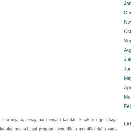
Ja
De
No
Oct
Se
Au
Jul
Ju
Ma
Apr
Ma
Feb
gsa dan negara, beragama menjadi karakter-karakter urgen bagi
LA
dudukannya sebagai program pendidikan memiliki dalih yang