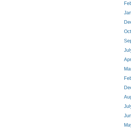
Feb
Ja
De
Oct
Se
Jul
Apr
Ma
Feb
De
Au
Jul
Ju
Ma